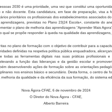
essoas 2030 é uma prioridade, uma vez que constitui uma oportunida
e e não docente. Esta candidatura, em fase de preparação, visa a 
rios prioritários os profissionais dos estabelecimentos associados d
aprendizagens, previstas no Plano 23|24 Escola+, constante do an
plementar o plano de melhoria das aprendizagens “Aprender Mais Agor
no qual se propõe responder à queda na qualidade das aprendizagens, i
ritas no plano de formação com o objetivo de contribuir para a capaci
idades definidas na respetiva política pública enquadradora, alicerçan
todas as ferramentas digitais nas suas práticas profissionais e
relevando a função das lideranças e da gestão escolar e promove
ambém desenvolvendo ações de formação sobre as orientações pedagó
ciplinares nos ensinos básico e secundário. Desta forma, o centro de
a melhoria da qualidade e da eficiência da sua formação, do sistema ed
Nova Ágora-CFAE, 6 de novembro de 2024
O Diretor do Nova Ágora - CFAE,
Alberto Barreira