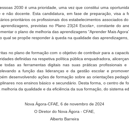
essoas 2030 é uma prioridade, uma vez que constitui uma oportunida
e e não docente. Esta candidatura, em fase de preparação, visa a 
rios prioritários os profissionais dos estabelecimentos associados d
aprendizagens, previstas no Plano 23|24 Escola+, constante do an
plementar o plano de melhoria das aprendizagens “Aprender Mais Agor
no qual se propõe responder à queda na qualidade das aprendizagens, i
ritas no plano de formação com o objetivo de contribuir para a capaci
idades definidas na respetiva política pública enquadradora, alicerçan
todas as ferramentas digitais nas suas práticas profissionais e
relevando a função das lideranças e da gestão escolar e promove
ambém desenvolvendo ações de formação sobre as orientações pedagó
ciplinares nos ensinos básico e secundário. Desta forma, o centro de
a melhoria da qualidade e da eficiência da sua formação, do sistema ed
Nova Ágora-CFAE, 6 de novembro de 2024
O Diretor do Nova Ágora - CFAE,
Alberto Barreira